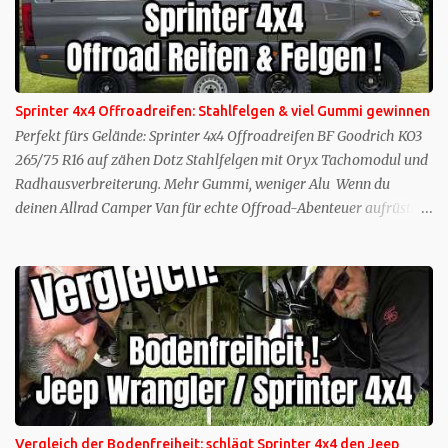
Sprinter 4x4 Offroadreifen: Stahlfelgen & viel Gummi gewinnen
Perfekt fürs Gelände: Sprinter 4x4 Offroadreifen BF Goodrich KO3
265/75 R16 auf zähen Dotz Stahlfelgen mit Oryx Tachomodul und
Radhausverbreiterung. Mehr Gummi, weniger Alu Wenn du
deinen Allrad Camper Van für echte Offroad-Abenteuer aufrüstest,
stehst du unweigerlich vor der Frage: Welche Sprinter 4x4
Offroadreifen Rad-Reifen-Kombination bringt dich im tiefen
Schlamm oder auf spitzen Steinen wirklich weiter? Unser
Mercedes Benz Sprinter Kastenwagen Pro 419 CDI 4x4 ist mit
seinen satten 190 PS und einem zulässigen Gesamtgewicht von 4,1
Tonnen (in der geräumigen Ausführung L2 H2) ein absolutes
Traummobil. Die werksseitig montierten Continental 225/75 R16
Reifen auf Serienfelgen stießen abseits des Asphalts jedoch sofort
an ihre Grenzen. Wir brauchten ein radikales Upgrade – und
Vergleich der Bodenfreiheit: schlägt Sprinter 4x4 den Jeep