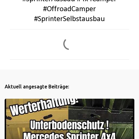
#OffroadCamper
#SprinterSelbstausbau
K
o
m
m
e
n
Aktuell angesagte Beiträge:
t
a
r
e